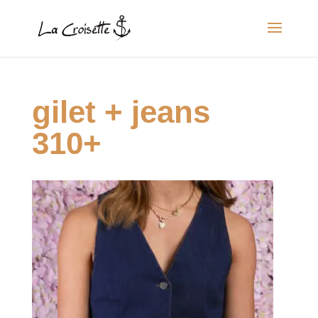
gilet + jeans
310+