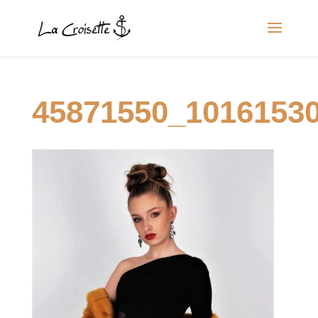
45871550_1016153