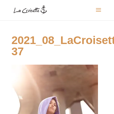
2021_08_LaCroise
37