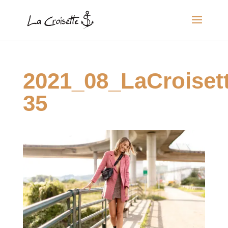
2021_08_LaCroise
35