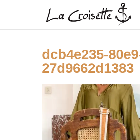
dcb4e235-80e9
27d9662d1383