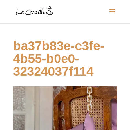
ba37b83e-c3fe-
4b55-b0e0-
32324037f114