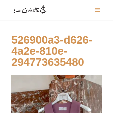
526900a3-d626-
4a2e-810e-
294773635480